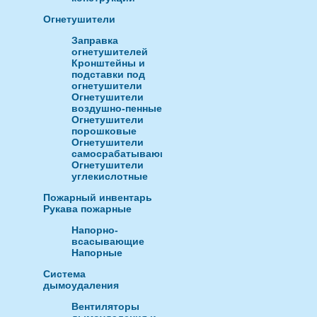
Огнетушители
Заправка
огнетушителей
Кронштейны и
подставки под
огнетушители
Огнетушители
воздушно-пенные
Огнетушители
порошковые
Огнетушители
самосрабатывающие
Огнетушители
углекислотные
Пожарный инвентарь
Рукава пожарные
Напорно-
всасывающие
Напорные
Система
дымоудаления
Вентиляторы