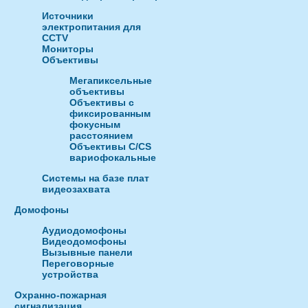
Источники
электропитания для
CCTV
Мониторы
Объективы
Мегапиксельные
объективы
Объективы с
фиксированным
фокусным
расстоянием
Объективы С/CS
вариофокальные
Системы на базе плат
видеозахвата
Домофоны
Аудиодомофоны
Видеодомофоны
Вызывные панели
Переговорные
устройства
Охранно-пожарная
сигнализация