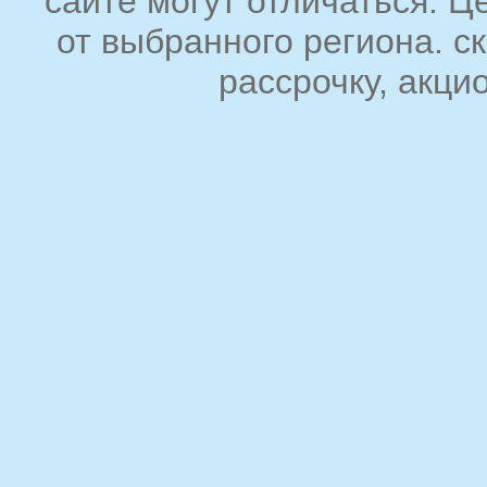
сайте могут отличаться. Ц
Порошковое
от выбранного региона. с
пожаротушение
рассрочку, акци