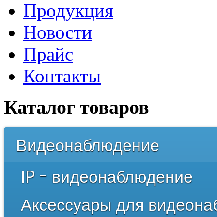
Продукция
Новости
Прайс
Контакты
Каталог товаров
Видеонаблюдение
IP – видеонаблюдение
Аксессуары для видеон
IP – видеокамеры
Корпусные
IP – видеорегистраторы