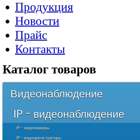
Продукция
Новости
Прайс
Контакты
Каталог товаров
Видеонаблюдение
IP – видеонаблюдение
IP – видеокамеры
Корпусные
IP – видеорегистраторы