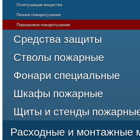
Огнетушащие вещества
Пенное пожаротушение
Порошковое пожаротушение
Средства защиты
Стволы пожарные
Диэлектрика
Одежда и обмундирование пожарных
Фонари специальные
Лафетные
Средства защиты органов дыхания
Ручные
Шкафы пожарные
Щиты и стенды пожарны
Расходные и монтажные 