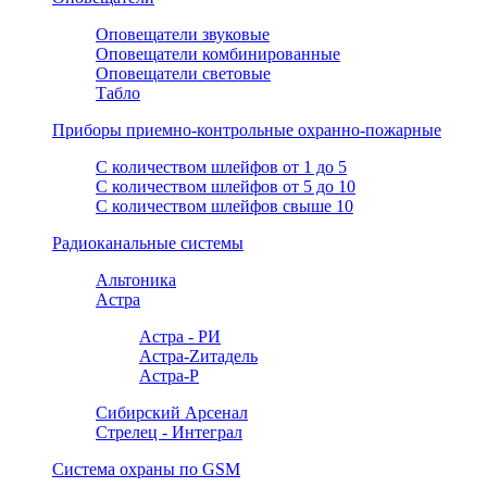
Оповещатели звуковые
Оповещатели комбинированные
Оповещатели световые
Табло
Приборы приемно-контрольные охранно-пожарные
С количеством шлейфов от 1 до 5
С количеством шлейфов от 5 до 10
С количеством шлейфов свыше 10
Радиоканальные системы
Альтоника
Астра
Астра - РИ
Астра-Zитадель
Астра-Р
Сибирский Арсенал
Стрелец - Интеграл
Система охраны по GSM