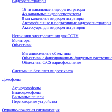
Видеорегистраторы
16-ти канальные видеорегистраторы
4-х канальные видеорегистраторы
8-ми канальные видеорегистраторы
Автомобильные и портативные видеорегистраторы
Аксессуары для видеорегистраторов
Источники электропитания для CCTV
Мониторы
Объективы
Мегапиксельные объективы
Объективы с фиксированным фокусным расстояни
Объективы С/CS вариофокальные
Системы на базе плат видеозахвата
Домофоны
Аудиодомофоны
Видеодомофоны
Вызывные панели
Переговорные устройства
Охранно-пожарная сигнализация