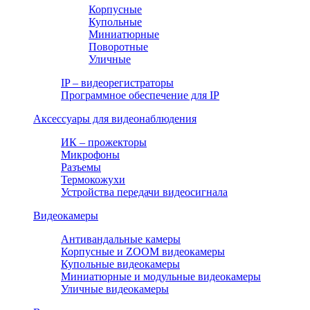
Корпусные
Купольные
Миниатюрные
Поворотные
Уличные
IP – видеорегистраторы
Программное обеспечение для IP
Аксессуары для видеонаблюдения
ИК – прожекторы
Микрофоны
Разъемы
Термокожухи
Устройства передачи видеосигнала
Видеокамеры
Антивандальные камеры
Корпусные и ZOOM видеокамеры
Купольные видеокамеры
Миниатюрные и модульные видеокамеры
Уличные видеокамеры