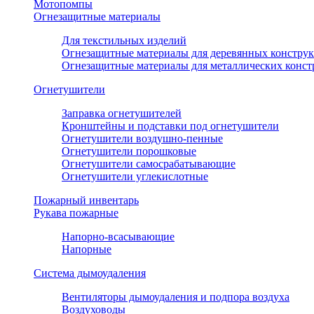
Мотопомпы
Огнезащитные материалы
Для текстильных изделий
Огнезащитные материалы для деревянных констру
Огнезащитные материалы для металлических конс
Огнетушители
Заправка огнетушителей
Кронштейны и подставки под огнетушители
Огнетушители воздушно-пенные
Огнетушители порошковые
Огнетушители самосрабатывающие
Огнетушители углекислотные
Пожарный инвентарь
Рукава пожарные
Напорно-всасывающие
Напорные
Система дымоудаления
Вентиляторы дымоудаления и подпора воздуха
Воздуховоды