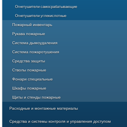
Огнетушители самосрабатывающие
Огнетушители углекислотные
Пожарный инвентарь
Рукава пожарные
Система дымоудаления
Напорно-всасывающие
Система пожаротушения
Напорные
Вентиляторы дымоудаления и подпора воздуха
Средства защиты
Воздуховоды
Аэрозольное пожаротушение
Стволы пожарные
Клапаны дымоудаления
Водяное пожаротушение
Диэлектрика
Фонари специальные
Газовое пожаротушение
Одежда и обмундирование пожарных
Лафетные
Шкафы пожарные
Огнетушащие вещества
Средства защиты органов дыхания
Ручные
Щиты и стенды пожарные
Пенное пожаротушение
Порошковое пожаротушение
Расходные и монтажные материалы
Кабели для систем охранно-пожарной сигнализации
Средства и системы контроля и управления доступом